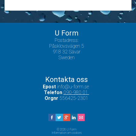
U Form
Postadress:
Påsklovsvägen 5
918 32 Sävar
Sweden
Kontakta oss
Epost
info@u-form.se
Telefon
090-980 01
Orgnr
556425-2301
© 2026 U Form
Information om cookies