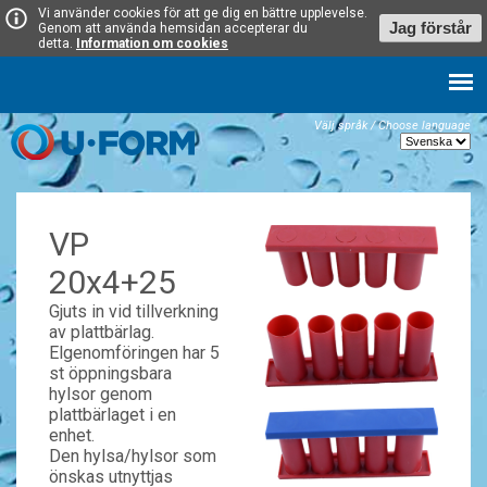
Vi använder cookies för att ge dig en bättre upplevelse.
Jag förstår
Genom att använda hemsidan accepterar du
detta.
Information om cookies
Välj språk / Choose language
VP
20x4+25
Gjuts in vid tillverkning
av plattbärlag.
Elgenomföringen har 5
st öppningsbara
hylsor genom
plattbärlaget i en
enhet.
Den hylsa/hylsor som
önskas utnyttjas