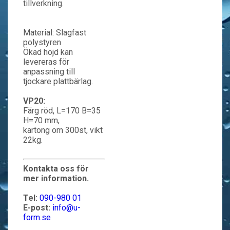
tillverkning.
Material: Slagfast
polystyren
Ökad höjd kan
levereras för
anpassning till
tjockare plattbärlag.
VP20:
Färg röd, L=170 B=35
H=70 mm,
kartong om 300st, vikt
22kg.
Kontakta oss för
mer information.
Tel:
090-980 01
E-post:
info@u-
form.se