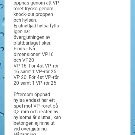
öppnas genom att VP-
röret trycks genom
knock-out proppen
och hylsan.
Ej utnyttjad hylsa fylls
igen när
övergjutningen av
plattbärlaget sker.
Finns i två
dimensioner: VP16
och VP20
VP 16: För 4st VP-rör
16 samt 1 VP-rör 25
VP 20: För 4st VP-rör
20 samt 1 VP-rör 25
Eftersom öppnad
hylsa endast har ett
spel mot VP-röret på
0,3 mm och resten av
hylsorna är slutna , kan
betongen ej rinna ut
vid övergjutning.
Håltagning,